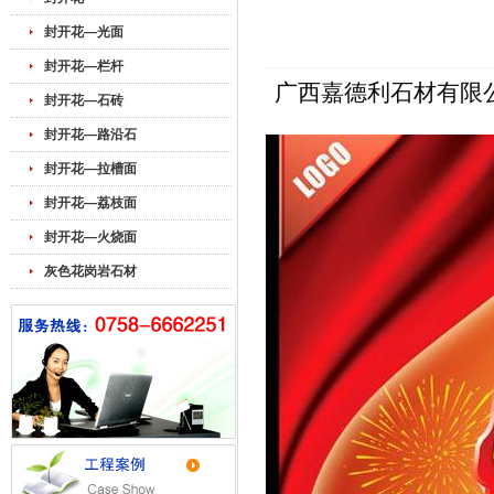
封开花—光面
封开花—栏杆
广西嘉德利石材有限
封开花—石砖
封开花—路沿石
封开花—拉槽面
封开花—荔枝面
封开花—火烧面
灰色花岗岩石材